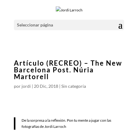
Seleccionar página
Artículo (RECREO) – The New
Barcelona Post. Núria
Martorell
por
jordi
|
20 Dic, 2018
|
Sin categoría
De la sorpresa a la reflexión. Pon tu mente a jugar con las
fotografías de Jordi Larroch